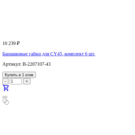
10 239
₽
Барашковые гайки для CY45, комплект 6 шт.
Артикул: B-2207107-43
Купить в 1 клик
-
+
shopping_cart