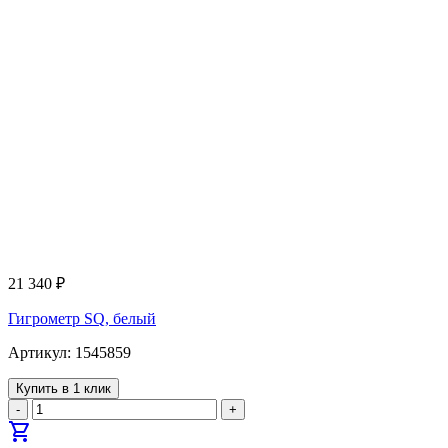
21 340
₽
Гигрометр SQ, белый
Артикул: 1545859
Купить в 1 клик
-
+
shopping_cart