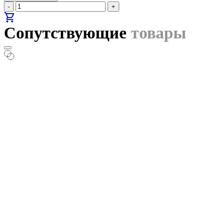
-
+
shopping_cart
Сопутствующие
товары