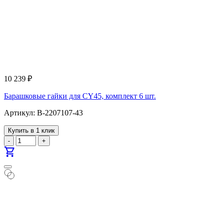
10 239
₽
Барашковые гайки для CY45, комплект 6 шт.
Артикул: B-2207107-43
Купить в 1 клик
-
+
shopping_cart