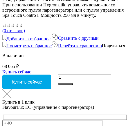
При использовании Hygromatik, управлять возможно: со
встроенного пульта парогенератора или с пульта управления
Spa Touch Contro l. Мощность 250 мл в минуту.
☆
☆
☆
☆
☆
(0 отзывов)
Сравнить с другими
Добавить в избранное
Посмотреть избранное
Перейти к сравнению
Поделиться
В наличии
68 055
₽
Купить сейчас
Количество
Купить сейчас
товара
FlavourLux
EC
(управление
Купить в 1 клик
с
FlavourLux EC (управление с парогенератора)
парогенератора)