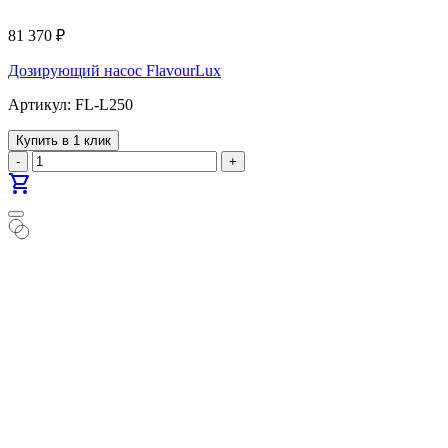
81 370
₽
Дозирующий насос FlavourLux
Артикул: FL-L250
Купить в 1 клик
-
+
shopping_cart