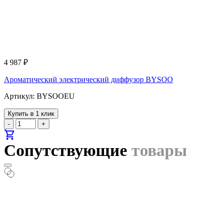
4 987
₽
Ароматический электрический диффузор BYSOO
Артикул: BYSOOEU
Купить в 1 клик
-
+
shopping_cart
Сопутствующие
товары