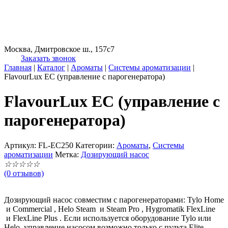
Москва, Дмитровское ш., 157с7
Заказать звонок
Главная
|
Каталог
|
Ароматы
|
Системы ароматизации
|
FlavourLux EC (управление с парогенератора)
FlavourLux EC (управление с
парогенератора)
Артикул:
FL-EC250
Категории:
Ароматы
,
Системы
ароматизации
Метка:
Дозирующий насос
☆
☆
☆
☆
☆
(0 отзывов)
Дозирующий насос совместим с парогенераторами: Tylo Home
и Commercial , Helo Steam и Steam Pro , Hygromatik FlexLine
и FlexLine Plus . Если используется оборудование Tylo или
Helo, управление насосом возможно только с пульта Elite .