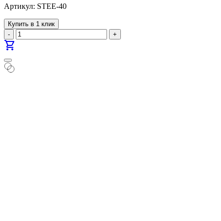
Артикул: STEE-40
Купить в 1 клик
-
+
shopping_cart