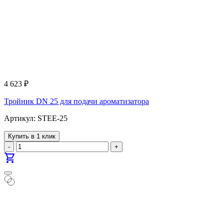
4 623
₽
Тройник DN 25 для подачи ароматизатора
Артикул: STEE-25
Купить в 1 клик
-
+
shopping_cart