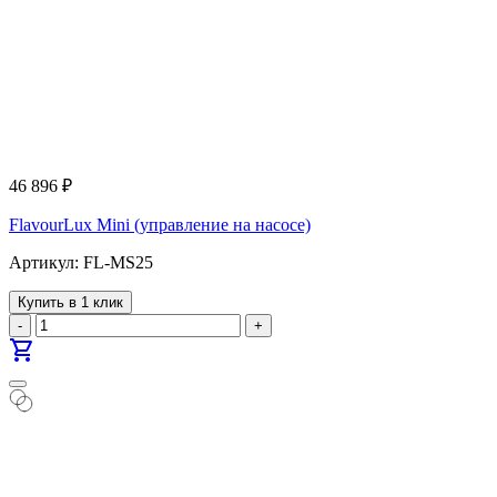
46 896
₽
FlavourLux Mini (управление на насосе)
Артикул: FL-MS25
Купить в 1 клик
-
+
shopping_cart