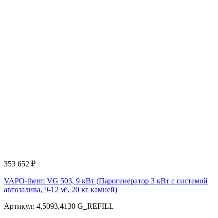
353 652
₽
VAPO-therm VG 503, 9 кВт (Парогенератор 3 кВт с системой
автозалива, 9-12 м³, 20 кг камней)
Артикул: 4,5093,4130 G_REFILL