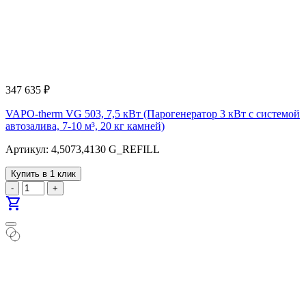
347 635
₽
VAPO-therm VG 503, 7,5 кВт (Парогенератор 3 кВт с системой
автозалива, 7-10 м³, 20 кг камней)
Артикул: 4,5073,4130 G_REFILL
Купить в 1 клик
-
+
shopping_cart