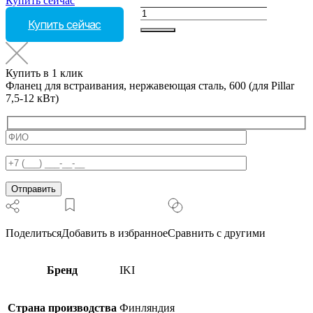
Купить сейчас
Количество
Купить сейчас
товара
Фланец
для
встраивания,
Купить в 1 клик
нержавеющая
Фланец для встраивания, нержавеющая сталь, 600 (для Pillar
сталь,
7,5-12 кВт)
600
(для
Pillar
7,5-
12
кВт)
Поделиться
Добавить в избранное
Сравнить с другими
Бренд
IKI
Страна производства
Финляндия