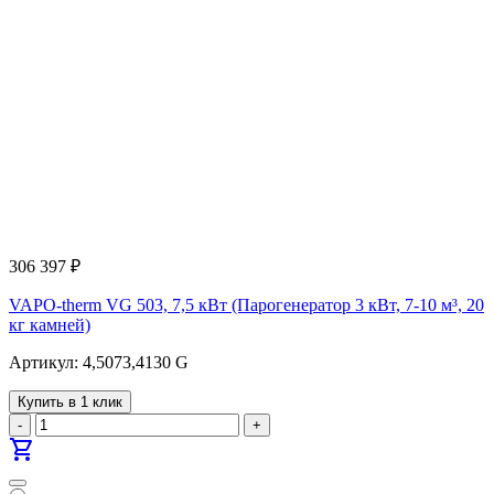
306 397
₽
VAPO-therm VG 503, 7,5 кВт (Парогенератор 3 кВт, 7-10 м³, 20
кг камней)
Артикул: 4,5073,4130 G
Купить в 1 клик
-
+
shopping_cart