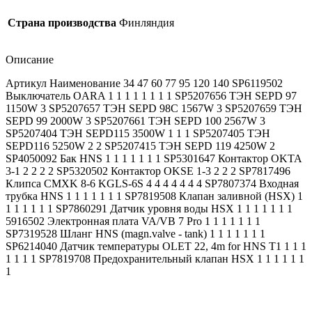
Страна производства
Финляндия
Описание
Артикул Наименование 34 47 60 77 95 120 140 SP6119502
Выключатель OARA 1 1 1 1 1 1 1 1 SP5207656 ТЭН SEPD 97
1150W 3 SP5207657 ТЭН SEPD 98C 1567W 3 SP5207659 ТЭН
SEPD 99 2000W 3 SP5207661 ТЭН SEPD 100 2567W 3
SP5207404 ТЭН SEPD115 3500W 1 1 1 SP5207405 ТЭН
SEPD116 5250W 2 2 SP5207415 ТЭН SEPD 119 4250W 2
SP4050092 Бак HNS 1 1 1 1 1 1 1 SP5301647 Контактор OKTA
3-1 2 2 2 2 SP5320502 Контактор OKSE 1-3 2 2 2 SP7817496
Клипса CMXK 8-6 KGLS-6S 4 4 4 4 4 4 4 SP7807374 Входная
трубка HNS 1 1 1 1 1 1 1 SP7819508 Клапан заливной (HSX) 1
1 1 1 1 1 1 SP7860291 Датчик уровня воды HSX 1 1 1 1 1 1 1
5916502 Электронная плата VA/VB 7 Pro 1 1 1 1 1 1 1
SP7319528 Шланг HNS (magn.valve - tank) 1 1 1 1 1 1 1
SP6214040 Датчик температуры OLET 22, 4m for HNS T1 1 1 1
1 1 1 1 SP7819708 Предохранительный клапан HSX 1 1 1 1 1 1
1