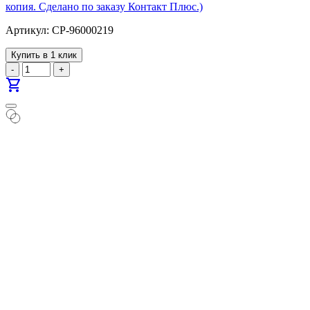
копия. Cделано по заказу Контакт Плюс.)
Артикул: CP-96000219
Купить в 1 клик
-
+
shopping_cart