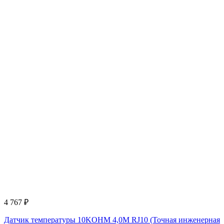
4 767
₽
Датчик температуры 10KOHM 4,0M RJ10 (Точная инженерная