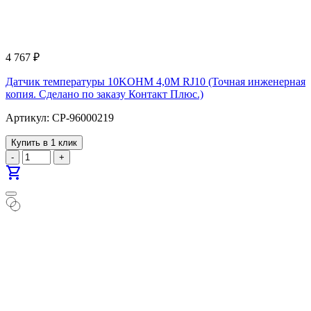
4 767
₽
Датчик температуры 10KOHM 4,0M RJ10 (Точная инженерная
копия. Cделано по заказу Контакт Плюс.)
Артикул: CP-96000219
Купить в 1 клик
-
+
shopping_cart