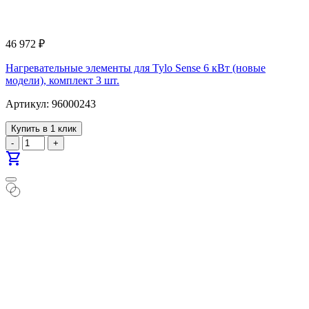
46 972
₽
Нагревательные элементы для Tylo Sense 6 кВт (новые
модели), комплект 3 шт.
Артикул: 96000243
Купить в 1 клик
-
+
shopping_cart