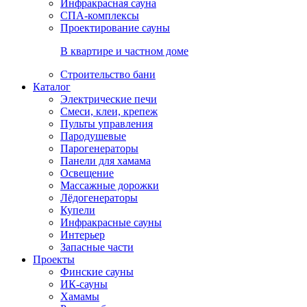
Инфракрасная сауна
СПА-комплексы
Проектирование сауны
В квартире и частном доме
Строительство бани
Каталог
Электрические печи
Смеси, клеи, крепеж
Пульты управления
Пародушевые
Парогенераторы
Панели для хамама
Освещение
Массажные дорожки
Лёдогенераторы
Купели
Инфракрасные сауны
Интерьер
Запасные части
Проекты
Финские сауны
ИК-сауны
Хамамы