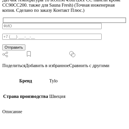
4.0m
CC90CC200. также для Sauna Fresh) (Точная инженерная
(Все
копия. Cделано по заказу Контакт Плюс.)
СС
панели
кроме
CC90CC200.
также
для
Sauna
Fresh)
(Точная
инженерная
копия.
Поделиться
Добавить в избранное
Сравнить с другими
Cделано
по
заказу
Бренд
Tylo
Контакт
Плюс.)
Страна производства
Швеция
Описание