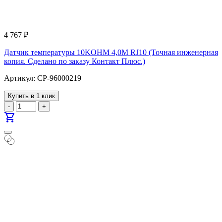
4 767
₽
Датчик температуры 10KOHM 4,0M RJ10 (Точная инженерная
копия. Cделано по заказу Контакт Плюс.)
Артикул: CP-96000219
Купить в 1 клик
-
+
shopping_cart