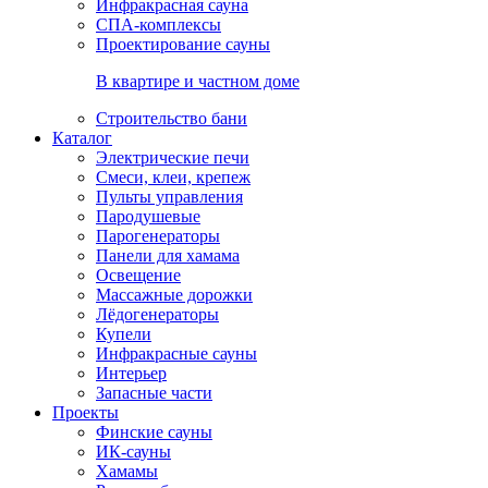
Инфракрасная сауна
СПА-комплексы
Проектирование сауны
В квартире и частном доме
Строительство бани
Каталог
Электрические печи
Смеси, клеи, крепеж
Пульты управления
Пародушевые
Парогенераторы
Панели для хамама
Освещение
Массажные дорожки
Лёдогенераторы
Купели
Инфракрасные сауны
Интерьер
Запасные части
Проекты
Финские сауны
ИК-сауны
Хамамы