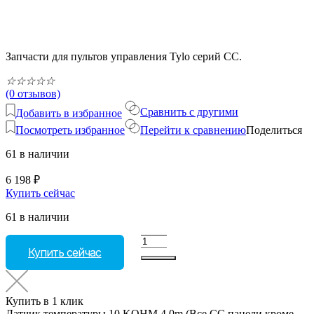
Запчасти для пультов управления Tylo серий CC.
☆
☆
☆
☆
☆
(0 отзывов)
Сравнить с другими
Добавить в избранное
Посмотреть избранное
Перейти к сравнению
Поделиться
61 в наличии
6 198
₽
Купить сейчас
61 в наличии
Количество
Купить сейчас
товара
Датчик
температуры
10
Купить в 1 клик
KOHM
Датчик температуры 10 KOHM 4.0m (Все СС панели кроме