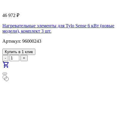
46 972
₽
Нагревательные элементы для Tylo Sense 6 кВт (новые
модели), комплект 3 шт.
Артикул: 96000243
Купить в 1 клик
-
+
shopping_cart