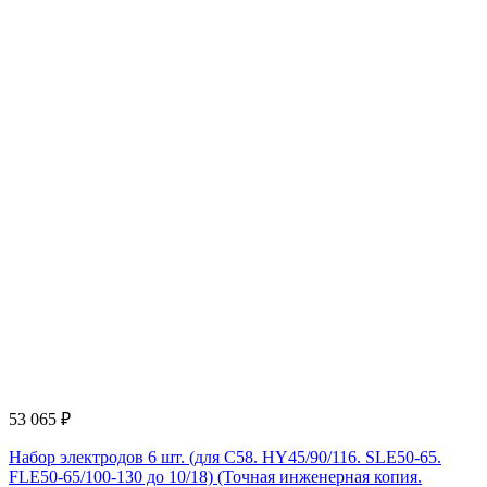
53 065
₽
Набор электродов 6 шт. (для С58. HY45/90/116. SLE50-65.
FLE50-65/100-130 до 10/18) (Точная инженерная копия.