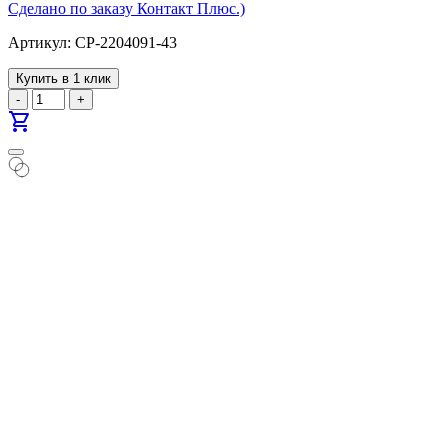
Cделано по заказу Контакт Плюс.)
Артикул: CP-2204091-43
Купить в 1 клик
-
+
shopping_cart