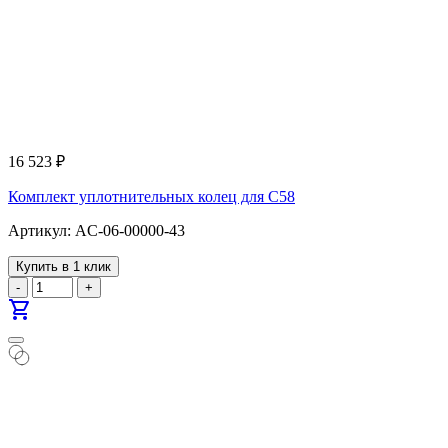
16 523
₽
Комплект уплотнительных колец для С58
Артикул: AC-06-00000-43
Купить в 1 клик
-
+
shopping_cart