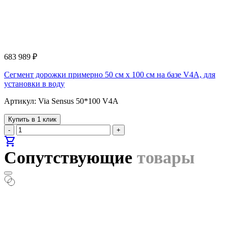
683 989
₽
Cегмент дорожки примерно 50 см х 100 см на базе V4A, для
установки в воду
Артикул: Via Sensus 50*100 V4A
Купить в 1 клик
-
+
shopping_cart
Сопутствующие
товары