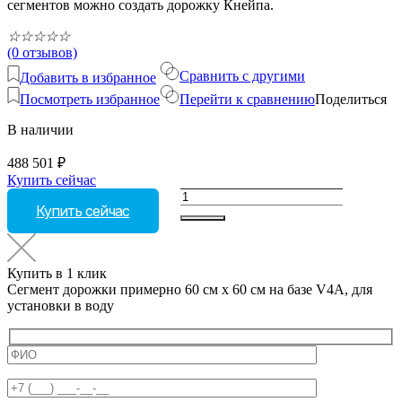
сегментов можно создать дорожку Кнейпа.
☆
☆
☆
☆
☆
(0 отзывов)
Сравнить с другими
Добавить в избранное
Посмотреть избранное
Перейти к сравнению
Поделиться
В наличии
488 501
₽
Купить сейчас
Количество
Купить сейчас
товара
Cегмент
дорожки
примерно
Купить в 1 клик
60
Cегмент дорожки примерно 60 см х 60 см на базе V4A, для
см
установки в воду
х
60
см
на
базе
V4A,