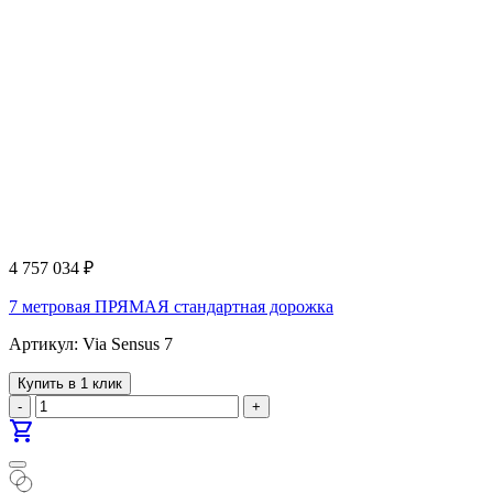
4 757 034
₽
7 метровая ПРЯМАЯ стандартная дорожка
Артикул: Via Sensus 7
Купить в 1 клик
-
+
shopping_cart