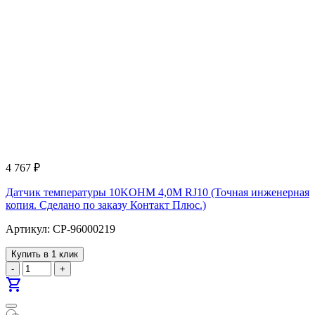
4 767
₽
Датчик температуры 10KOHM 4,0M RJ10 (Точная инженерная
копия. Cделано по заказу Контакт Плюс.)
Артикул: CP-96000219
Купить в 1 клик
-
+
shopping_cart