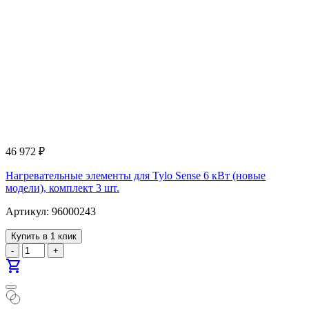
46 972
₽
Нагревательные элементы для Tylo Sense 6 кВт (новые
модели), комплект 3 шт.
Артикул: 96000243
Купить в 1 клик
-
+
shopping_cart