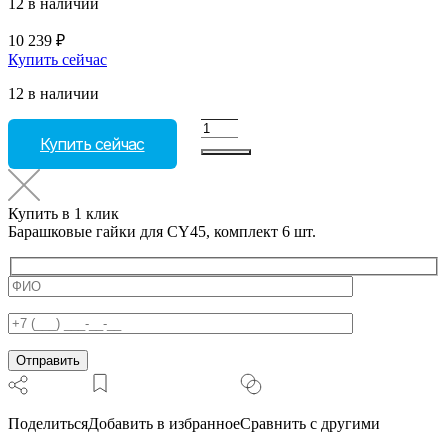
12 в наличии
10 239
₽
Купить сейчас
12 в наличии
Количество
Купить сейчас
товара
Барашковые
гайки
для
Купить в 1 клик
CY45,
Барашковые гайки для CY45, комплект 6 шт.
комплект
6
шт.
Поделиться
Добавить в избранное
Сравнить с другими