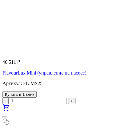
46 511
₽
FlavourLux Mini (управление на насосе)
Артикул: FL-MS25
Купить в 1 клик
-
+
shopping_cart