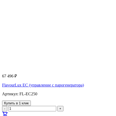
67 496
₽
FlavourLux EC (управление с парогенератора)
Артикул: FL-EC250
Купить в 1 клик
-
+
shopping_cart