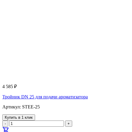
4 585
₽
Тройник DN 25 для подачи ароматизатора
Артикул: STEE-25
Купить в 1 клик
-
+
shopping_cart