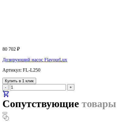
80 702
₽
Дозирующий насос FlavourLux
Артикул: FL-L250
Купить в 1 клик
-
+
shopping_cart
Сопутствующие
товары