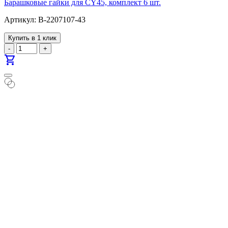
Барашковые гайки для CY45, комплект 6 шт.
Артикул: B-2207107-43
Купить в 1 клик
-
+
shopping_cart