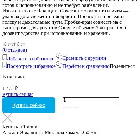
готов к использованию и не требует разбавления.
Изготовлено во Франции. Сочетание эвкалипта и мяты —
ударная доза свежести и бодрости. Прочистит и освежит
голову и дыхательные пути. Пробка-кран совместима с
канистрами для ароматов Camylle объемом 5 литров. Она
добавит удобства при использовании и хранении.
☆
☆
☆
☆
☆
(0 отзывов)
Сравнить с другими
Добавить в избранное
Посмотреть избранное
Перейти к сравнению
Поделиться
В наличии
1 473
₽
Купить сейчас
Количество
Купить сейчас
товара
Аромат
Эвкалипт
/
Купить в 1 клик
Мята
Аромат Эвкалипт / Мята для хамама 250 мл
для
хамама