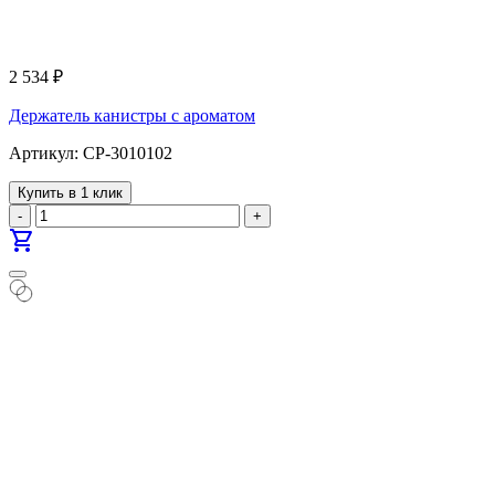
2 534
₽
Держатель канистры с ароматом
Артикул: CP-3010102
Купить в 1 клик
-
+
shopping_cart