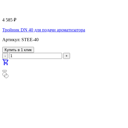
4 585
₽
Тройник DN 40 для подачи ароматизатора
Артикул: STEE-40
Купить в 1 клик
-
+
shopping_cart