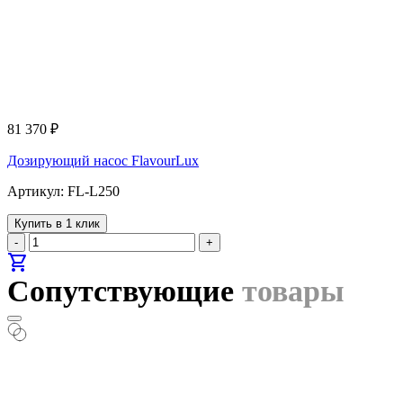
81 370
₽
Дозирующий насос FlavourLux
Артикул: FL-L250
Купить в 1 клик
-
+
shopping_cart
Сопутствующие
товары