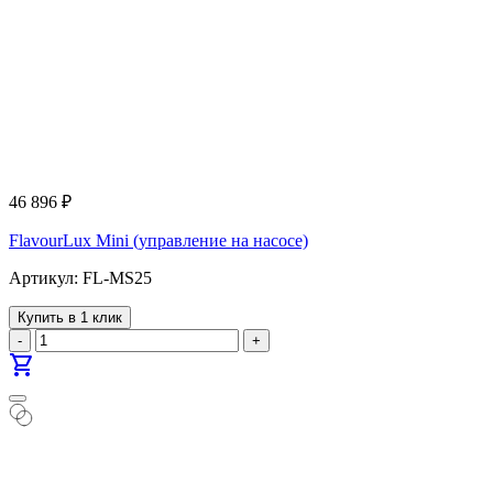
46 896
₽
FlavourLux Mini (управление на насосе)
Артикул: FL-MS25
Купить в 1 клик
-
+
shopping_cart