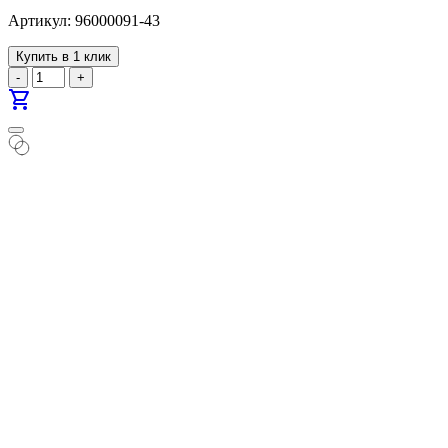
Артикул: 96000091-43
Купить в 1 клик
-
+
shopping_cart