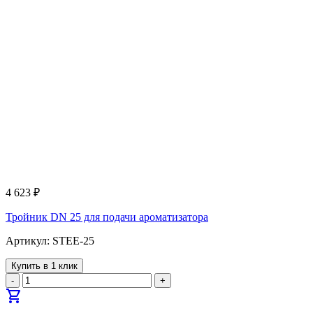
4 623
₽
Тройник DN 25 для подачи ароматизатора
Артикул: STEE-25
Купить в 1 клик
-
+
shopping_cart