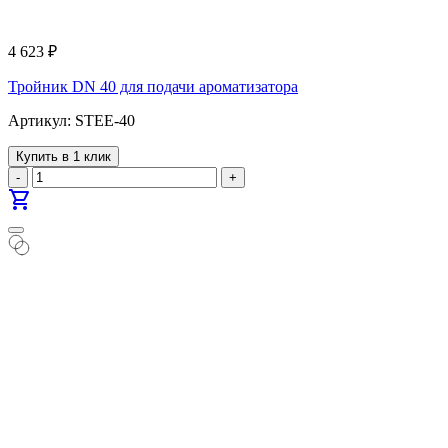
4 623
₽
Тройник DN 40 для подачи ароматизатора
Артикул: STEE-40
Купить в 1 клик
-
+
shopping_cart