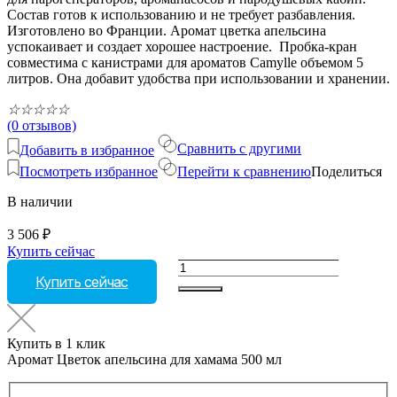
Состав готов к использованию и не требует разбавления.
Изготовлено во Франции. Аромат цветка апельсина
успокаивает и создает хорошее настроение. Пробка-кран
совместима с канистрами для ароматов Camylle объемом 5
литров. Она добавит удобства при использовании и хранении.
☆
☆
☆
☆
☆
(0 отзывов)
Сравнить с другими
Добавить в избранное
Посмотреть избранное
Перейти к сравнению
Поделиться
В наличии
3 506
₽
Купить сейчас
Количество
Купить сейчас
товара
Аромат
Цветок
апельсина
Купить в 1 клик
для
Аромат Цветок апельсина для хамама 500 мл
хамама
500
мл