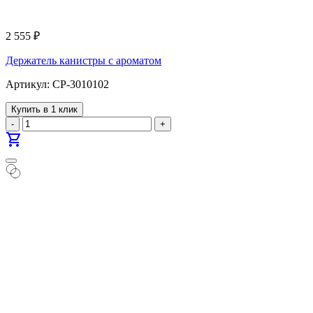
2 555
₽
Держатель канистры с ароматом
Артикул: CP-3010102
Купить в 1 клик
-
+
shopping_cart