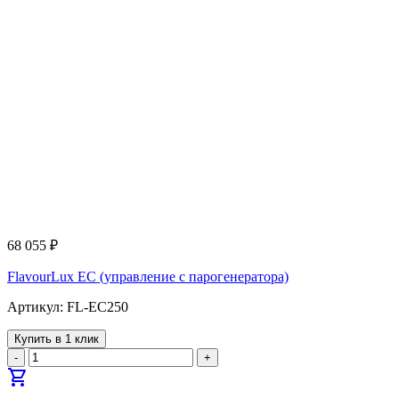
68 055
₽
FlavourLux EC (управление с парогенератора)
Артикул: FL-EC250
Купить в 1 клик
-
+
shopping_cart