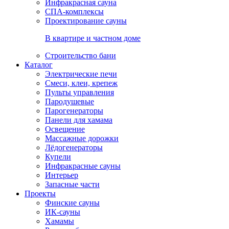
Инфракрасная сауна
СПА-комплексы
Проектирование сауны
В квартире и частном доме
Строительство бани
Каталог
Электрические печи
Смеси, клеи, крепеж
Пульты управления
Пародушевые
Парогенераторы
Панели для хамама
Освещение
Массажные дорожки
Лёдогенераторы
Купели
Инфракрасные сауны
Интерьер
Запасные части
Проекты
Финские сауны
ИК-сауны
Хамамы