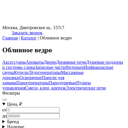
Москва, Дмитровское ш., 157с7
Заказать звонок
Главная
|
Каталог
|
Обливное ведро
Обливное ведро
Аксессуары
Ароматы
Двери
Дровяные печи
Душевые поддоны
и системы слива
Запасные части
Интерьер
Инфракрасные
сауны
Купели
Лёдогенераторы
Массажные
дорожки
Освещение
Панели для
хамама
Парогенераторы
Пародушевые
Пульты
управления
Смеси, клеи, крепеж
Электрические печи
Фильтры
Цена, ₽
от
до
Бренд
Наличие