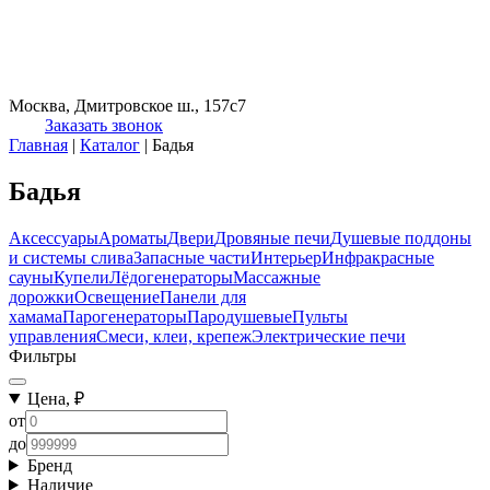
Москва, Дмитровское ш., 157с7
Заказать звонок
Главная
|
Каталог
|
Бадья
Бадья
Аксессуары
Ароматы
Двери
Дровяные печи
Душевые поддоны
и системы слива
Запасные части
Интерьер
Инфракрасные
сауны
Купели
Лёдогенераторы
Массажные
дорожки
Освещение
Панели для
хамама
Парогенераторы
Пародушевые
Пульты
управления
Смеси, клеи, крепеж
Электрические печи
Фильтры
Цена, ₽
от
до
Бренд
Наличие