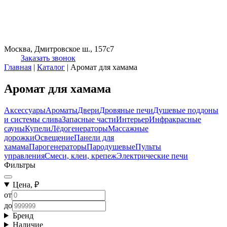
Москва, Дмитровское ш., 157с7
Заказать звонок
Главная
|
Каталог
|
Аромат для хамама
Аромат для хамама
Аксессуары
Ароматы
Двери
Дровяные печи
Душевые поддоны
и системы слива
Запасные части
Интерьер
Инфракрасные
сауны
Купели
Лёдогенераторы
Массажные
дорожки
Освещение
Панели для
хамама
Парогенераторы
Пародушевые
Пульты
управления
Смеси, клеи, крепеж
Электрические печи
Фильтры
Цена, ₽
от
до
Бренд
Наличие