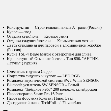
Конструктив — Строительная панель A - panel (Россия)
Купол — свод
Отделка стен/пола — Керамогранит
Отделка сидушек/потолка — Керамическая мозаика
Дверь стеклянная для паровой в алюминиевой коробке
(Россия)
Курна TSL-4 Beige Marble с отверстием для слива
Кран латунный Османский стиль. Тип 950. "АНТИК-
Латунь" (Турция)
Смеситель с душем Gappo
Подсветка сидушек и купола — LED RGB
Комплект акустической системы SW2-White SENSOR
Bluetooth усилитель SW SENSOR – Белый
Комплект "Звёздное небо" 200 волокон, калейдоскоп
Парогенератор Steam Pro 16 Pure
Паровая форсунка Контакт Плюс Овал
Дозирующий насос TechHolland FlavourLux