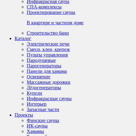
Инфракрасная сауна
СПА-комплексы
Проектирование сауны
В квартире и частном доме
Строительство бани
Каталог
Электрические печи
Смеси, клеи, крепеж
Пульты управления
Пародушевые
Парогенераторы
Панели для хамама
Освещение
Массажные дорожки
Лёдогенераторы
Купели
Инфракрасные сауны
Интерьер
Запасные части
Проекты
Финские сауны
ИК-сауны
Хамамы