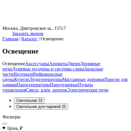
Москва, Дмитровское ш., 157с7
Заказать звонок
Главная
|
Каталог
|
Освещение
Освещение
Освещение
Аксессуары
Ароматы
Двери
Дровяные
печи
Душевые поддоны и системы слива
Запасные
части
Интерьер
Инфракрасные
сауны
Купели
Лёдогенераторы
Массажные дорожки
Панели для
хамама
Парогенераторы
Пародушевые
Пульты
управления
Смеси, клеи, крепеж
Электрические печи
Светильник
33
Светильник для паровой
25
Фильтры
Цена, ₽