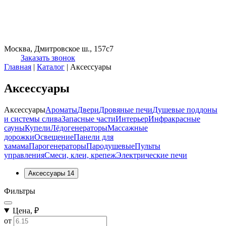
Москва, Дмитровское ш., 157с7
Заказать звонок
Главная
|
Каталог
|
Аксессуары
Аксессуары
Аксессуары
Ароматы
Двери
Дровяные печи
Душевые поддоны
и системы слива
Запасные части
Интерьер
Инфракрасные
сауны
Купели
Лёдогенераторы
Массажные
дорожки
Освещение
Панели для
хамама
Парогенераторы
Пародушевые
Пульты
управления
Смеси, клеи, крепеж
Электрические печи
Аксессуары
14
Фильтры
Цена, ₽
от