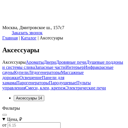
Москва, Дмитровское ш., 157с7
Заказать звонок
Главная
|
Каталог
|
Аксессуары
Аксессуары
Аксессуары
Ароматы
Двери
Дровяные печи
Душевые поддоны
и системы слива
Запасные части
Интерьер
Инфракрасные
сауны
Купели
Лёдогенераторы
Массажные
дорожки
Освещение
Панели для
хамама
Парогенераторы
Пародушевые
Пульты
управления
Смеси, клеи, крепеж
Электрические печи
Аксессуары
14
Фильтры
Цена, ₽
от