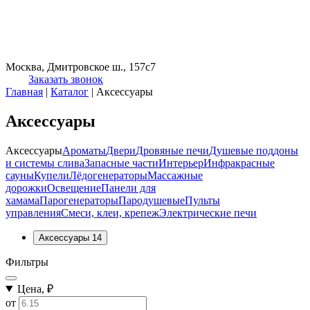
Москва, Дмитровское ш., 157с7
Заказать звонок
Главная
|
Каталог
|
Аксессуары
Аксессуары
Аксессуары
Ароматы
Двери
Дровяные печи
Душевые поддоны
и системы слива
Запасные части
Интерьер
Инфракрасные
сауны
Купели
Лёдогенераторы
Массажные
дорожки
Освещение
Панели для
хамама
Парогенераторы
Пародушевые
Пульты
управления
Смеси, клеи, крепеж
Электрические печи
Аксессуары
14
Фильтры
Цена, ₽
от